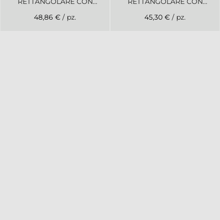
RETTANGOLARE CON
RETTANGOLARE CON
BASE LEGNO
MANICI
48,86 €
/ pz.
45,30 €
/ pz.