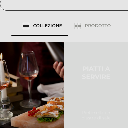
COLLEZIONE
PRODOTTO
PIATTI A
SERVIRE
Pietre ollari e
piastre di sale