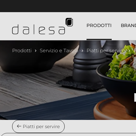
nuto principale
PRODOTTI
BRAN
Prodotti
Servizio e Tavola
Piatti per servire
P
Piatti per servire