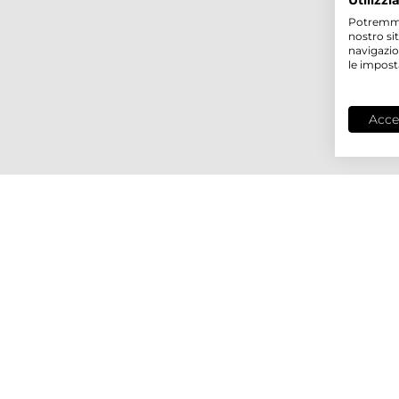
Utilizzi
Potremmo p
nostro si
navigazio
le impost
Acce