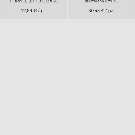
FORNELLETTO E BASE
diametro cm 30
LEGNO
72,69 €
/ pz.
30,45 €
/ pz.