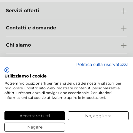
Servizi offerti
Contatti e domande
Chi siamo
Politica sulla riservatezza
Utilizziamo i cookie
Potremmo posizionarli per l'analisi dei dati dei nostri visitatori, per
© 2025 Dalesa
migliorare il nostro sito Web, mostrare contenuti personalizzati e
offrirti un'esperienza di navigazione eccezionale. Per ulteriori
informazioni sui cookie utilizziamo aprire le impostazioni.
Dati Aziendali
Termini e condizioni generali
Protezione Dati
Cookies
Impostazioni Cookies
Accettare tutti
No, aggiusta
Negare