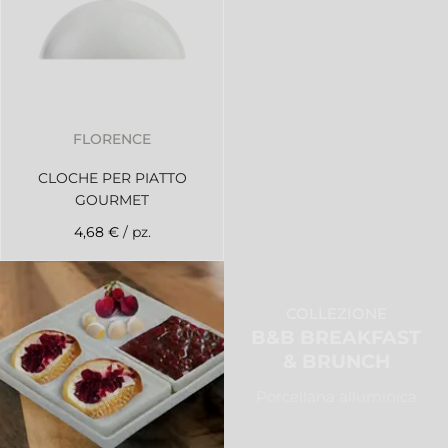
FLORENCE
CLOCHE PER PIATTO
GOURMET
4,68 €
/ pz.
COLLEZIONE
B&B BREAKFAST
& BRUNCH
Porcellana alluminica