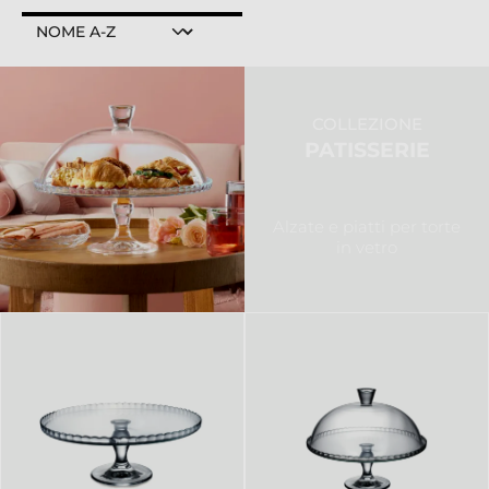
COLLEZIONE
PATISSERIE
Alzate e piatti per torte
in vetro