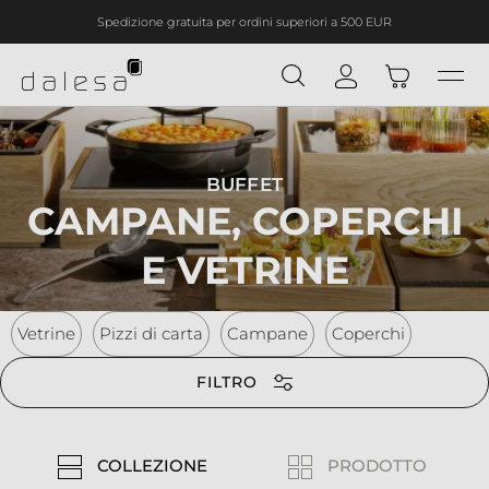
Spedizione gratuita per ordini superiori a 500 EUR
nuto principale
BUFFET
CAMPANE, COPERCHI
E VETRINE
Vetrine
Pizzi di carta
Campane
Coperchi
FILTRO
COLLEZIONE
PRODOTTO