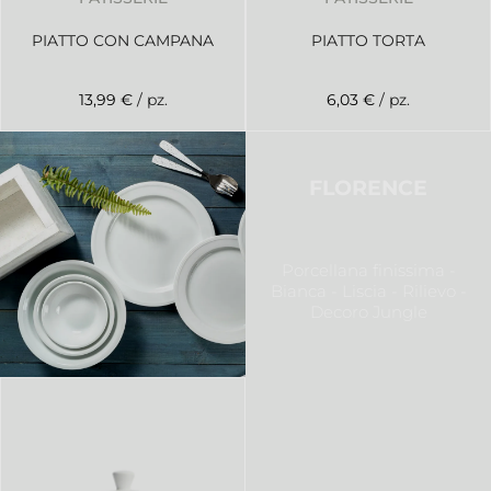
PIATTO CON CAMPANA
PIATTO TORTA
13,99 €
/ pz.
6,03 €
/ pz.
FLORENCE
Porcellana finissima -
Bianca - Liscia - Rilievo -
Decoro Jungle