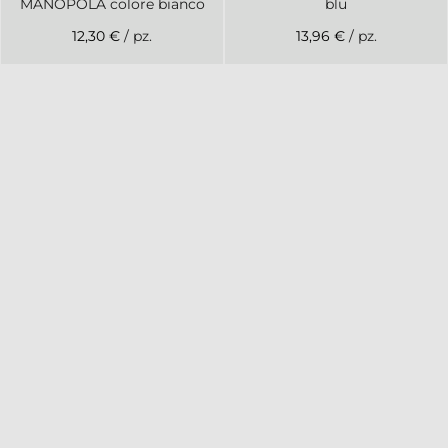
MANOPOLA colore bianco
blu
12,30 €
/ pz.
13,96 €
/ pz.