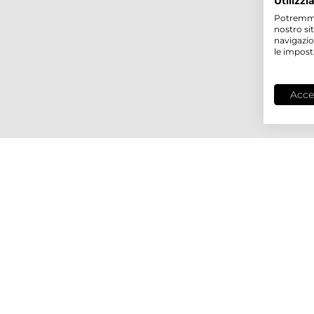
Utilizzi
Potremmo p
nostro si
navigazio
le impost
Acce