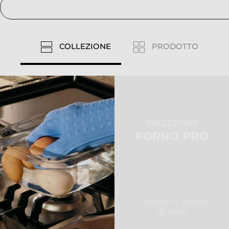
COLLEZIONE
PRODOTTO
COLLEZIONE
FORNO PRO
Tappetini e guanti
da forno