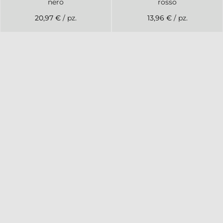
nero
rosso
20,97 €
/ pz.
13,96 €
/ pz.