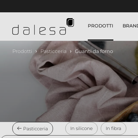
nuto principale
PRODOTTI
BRAN
Prodotti
Pasticceria
Guanti da forno
In silicone
In fibra
Pasticceria