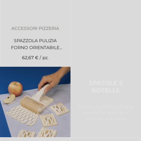
ACCESSORI PIZZERIA
SPAZZOLA PULIZIA
FORNO ORIENTABILE
SETOLE FIBRA NATURALE
62,67 €
/ pz.
altezza cm 120
SPATOLE E
ROTELLE
Rotelle, rulli bucasfoglia,
pennelli e spatole in
silicone e acciaio