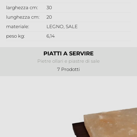
larghezza cm:
30
lunghezza cm:
20
materiale:
LEGNO
, SALE
peso kg:
6,14
PIATTI A SERVIRE
Pietre ollari e piastre di sale
7 Prodotti