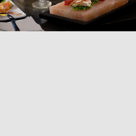
COLLEZIONE
PIATTI A SERVIRE
Scopri la nostra selezione di piatti a servire, che
comprende pietre ollari e piastre di sale. Le pietre
ollari, perfette per cucinare in modo naturale e come
vassoi da portata, cuociono la carne in modo
omogeneo e mantengono la temperatura costante.
Disponibili in forme rettangolari, quadrate o rotonde
con telaio cromato e base in legno wengé, offrono un
design elegante. Le piastre di sale rosa dell'Himalaya,
invece, permettono di cucinare in modo sano,
limitando olio e burro e conferendo un sapore unico.