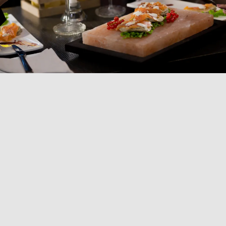
COLLEZIONE
PIATTI A SERVIRE
Scopri la nostra selezione di piatti a servire, che
comprende pietre ollari e piastre di sale. Le pietre
ollari, perfette per cucinare in modo naturale e come
vassoi da portata, cuociono la carne in modo
omogeneo e mantengono la temperatura costante.
Disponibili in forme rettangolari, quadrate o rotonde
con telaio cromato e base in legno wengé, offrono un
design elegante. Le piastre di sale rosa dell'Himalaya,