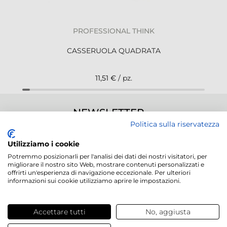
PROFESSIONAL THINK
CASSERUOLA QUADRATA
11,51 €
/ pz.
NEWSLETTER
Politica sulla riservatezza
Utilizziamo i cookie
Potremmo posizionarli per l'analisi dei dati dei nostri visitatori, per
migliorare il nostro sito Web, mostrare contenuti personalizzati e
Servizi offerti
offrirti un'esperienza di navigazione eccezionale. Per ulteriori
informazioni sui cookie utilizziamo aprire le impostazioni.
Contatti e domande
Accettare tutti
No, aggiusta