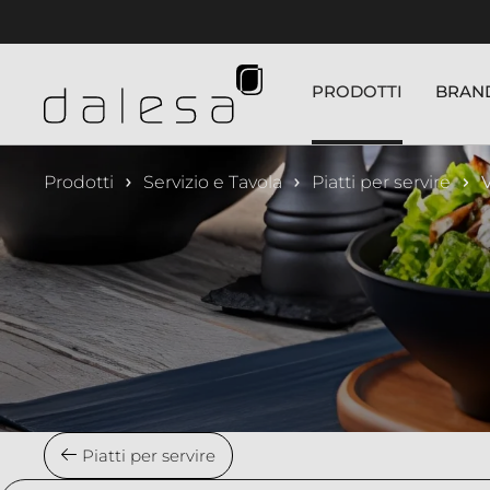
nuto principale
PRODOTTI
BRAN
Prodotti
Servizio e Tavola
Piatti per servire
Piatti per servire