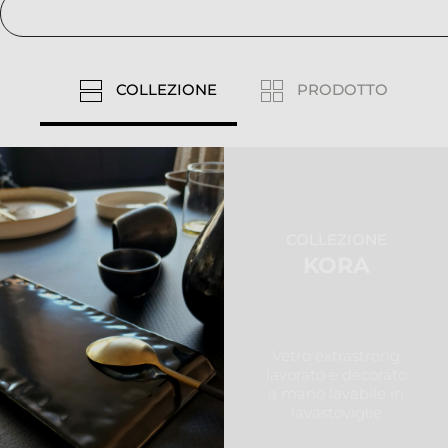
COLLEZIONE
PRODOTTO
COLLEZIONE
KORA
Vetro extrastrong
lavorato e decorato
a mano lavabile in
lavastoviglie