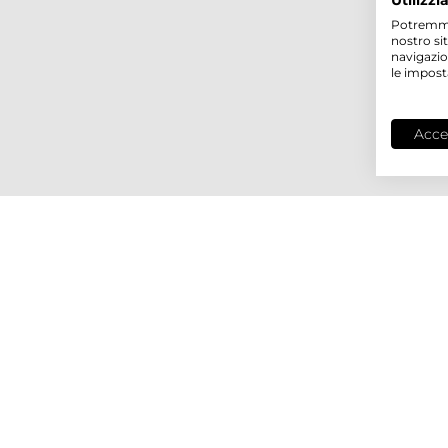
Utilizzi
Potremmo p
nostro si
navigazio
le impost
Acce