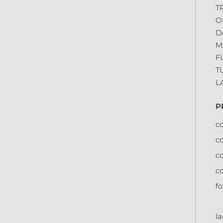
T
O
D
M
F
T
L
P
co
co
co
co
f
l