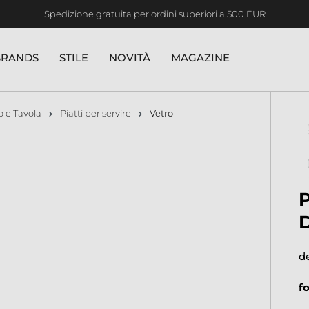
Spedizione gratuita per ordini superiori a 500 EUR
BRANDS
STILE
NOVITÀ
MAGAZINE
o e Tavola
Piatti per servire
Vetro
d
f