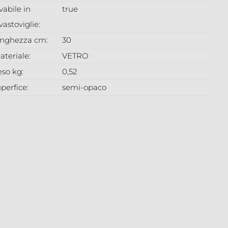
vabile in
true
vastoviglie:
unghezza cm:
30
ateriale:
VETRO
eso kg:
0,52
perfice:
semi-opaco