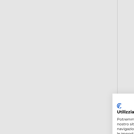
Utilizzi
Potremmo p
nostro si
navigazio
le impost