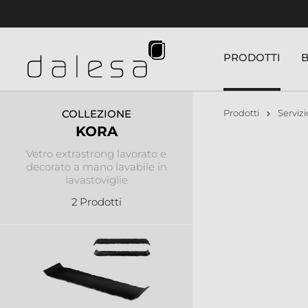
nuto principale
PRODOTTI
COLLEZIONE
Prodotti
Servizi
KORA
Vetro extrastrong lavorato e
decorato a mano lavabile in
lavastoviglie
2 Prodotti