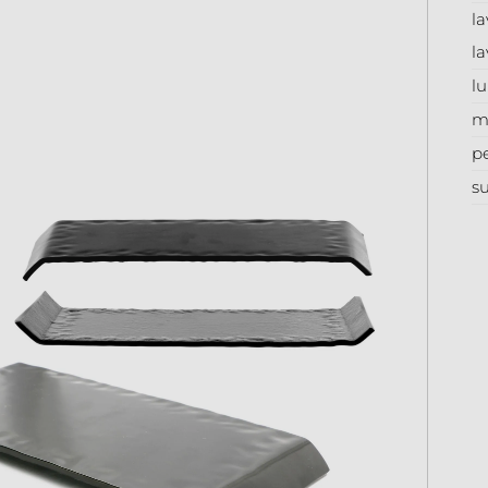
la
la
l
m
p
su