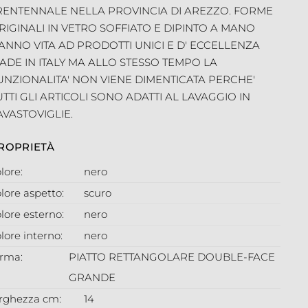
RENTENNALE NELLA PROVINCIA DI AREZZO. FORME
RIGINALI IN VETRO SOFFIATO E DIPINTO A MANO
ANNO VITA AD PRODOTTI UNICI E D' ECCELLENZA
ADE IN ITALY MA ALLO STESSO TEMPO LA
UNZIONALITA' NON VIENE DIMENTICATA PERCHE'
UTTI GLI ARTICOLI SONO ADATTI AL LAVAGGIO IN
AVASTOVIGLIE.
ROPRIETÀ
lore:
nero
lore aspetto:
scuro
lore esterno:
nero
lore interno:
nero
orma:
PIATTO RETTANGOLARE DOUBLE-FACE
GRANDE
arghezza cm:
14