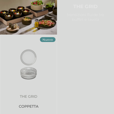
THE GRID
transizioni fluide tra
buffet e tavola
Nuovo
THE GRID
COPPETTA