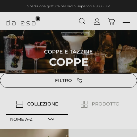
Spedizione gratuita per ordini superiori a 500 EUR
nuto principale
COPPE E TAZZINE
COPPE
FILTRO
COLLEZIONE
PRODOTTO