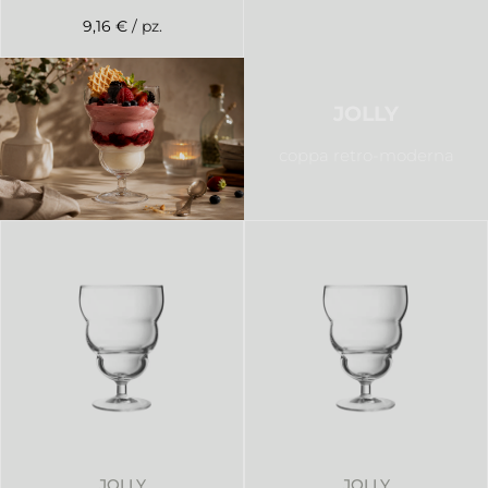
9,16 €
/ pz.
JOLLY
coppa retro-moderna
JOLLY
JOLLY