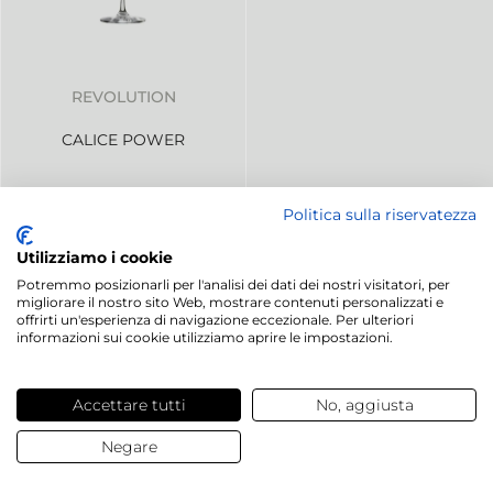
REVOLUTION
CALICE POWER
2,49 €
/ pz.
Politica sulla riservatezza
Utilizziamo i cookie
Potremmo posizionarli per l'analisi dei dati dei nostri visitatori, per
COLLEZIONE
migliorare il nostro sito Web, mostrare contenuti personalizzati e
MAGNIFICO
offrirti un'esperienza di navigazione eccezionale. Per ulteriori
informazioni sui cookie utilizziamo aprire le impostazioni.
Accettare tutti
No, aggiusta
Negare