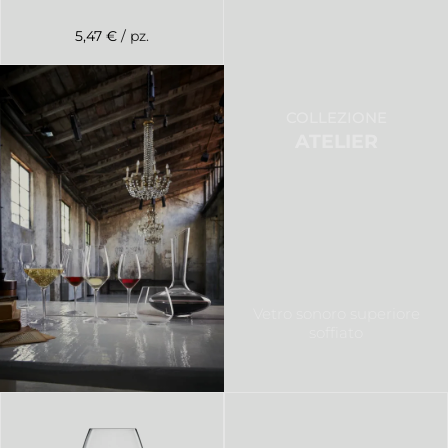
5,47 €
/ pz.
COLLEZIONE
ATELIER
Vetro sonoro superiore
soffiato