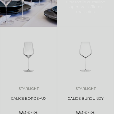
ultrasottile cristallino
superiore soffiato a
macchina
STARLIGHT
STARLIGHT
CALICE BORDEAUX
CALICE BURGUNDY
6,63 €
/ pz.
6,63 €
/ pz.