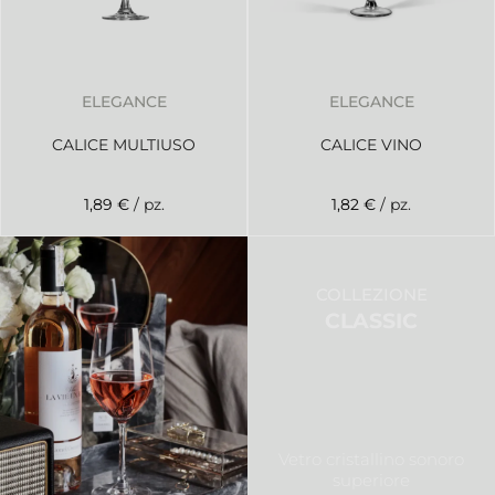
ELEGANCE
ELEGANCE
CALICE MULTIUSO
CALICE VINO
1,89 €
/ pz.
1,82 €
/ pz.
COLLEZIONE
CLASSIC
Vetro cristallino sonoro
superiore