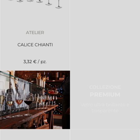
ATELIER
CALICE CHIANTI
3,32 €
/ pz.
COLLEZIONE
PREMIUM
Vetro ultra brillante e
trasparente