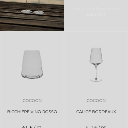
Vetro cristallino sonoro
superiore
COCOON
COCOON
BICCHIERE VINO ROSSO
CALICE BORDEAUX
4,11 €
/ pz.
6,10 €
/ pz.