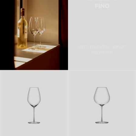
FINO
Vetro cristallino sonoro
superiore