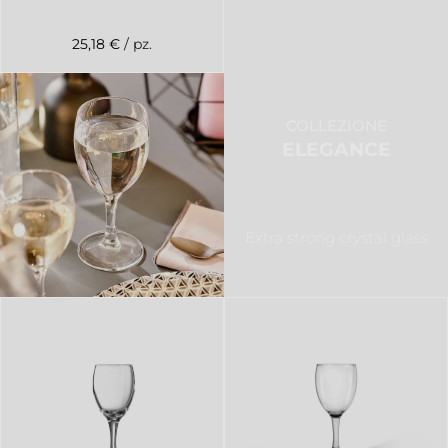
25,18 €
/ pz.
COLLEZIONE
ELEGANCE
Extra strong crystal glass