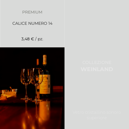
PREMIUM
CALICE NUMERO 14
3,48 €
/ pz.
COLLEZIONE
WEINLAND
Vetro cristallino sonoro
superiore