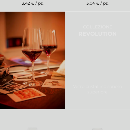
3,42 €
/ pz.
3,04 €
/ pz.
COLLEZIONE
REVOLUTION
Vetro cristallino sonoro
superiore