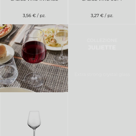
3,56 €
/ pz.
3,27 €
/ pz.
COLLEZIONE
JULIETTE
Extra strong crystal glass