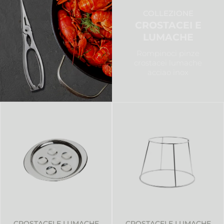
COLLEZIONE
CROSTACEI E
LUMACHE
Rompinoci pinze
crostacei lumache
acciao inox
CROSTACEI E LUMACHE
CROSTACEI E LUMACHE