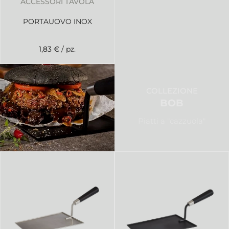
ACCESSORI TAVOLA
PORTAUOVO INOX
1,83 €
/ pz.
COLLEZIONE
BOB
Piatti a "cazzuola"