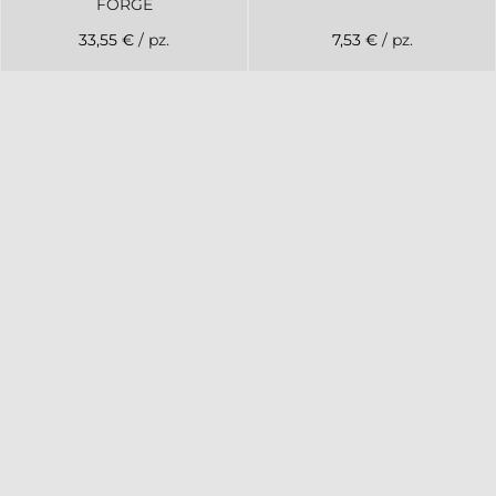
FORGE
33,55 €
/ pz.
7,53 €
/ pz.