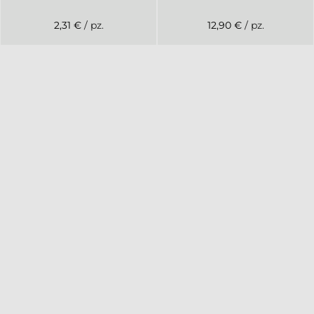
2,31 €
/ pz.
12,90 €
/ pz.