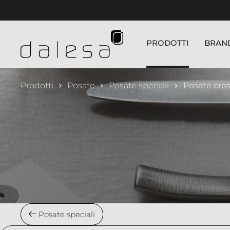
nuto principale
PRODOTTI
BRAN
Prodotti
Posate
Posate speciali
Posate cros
Posate speciali