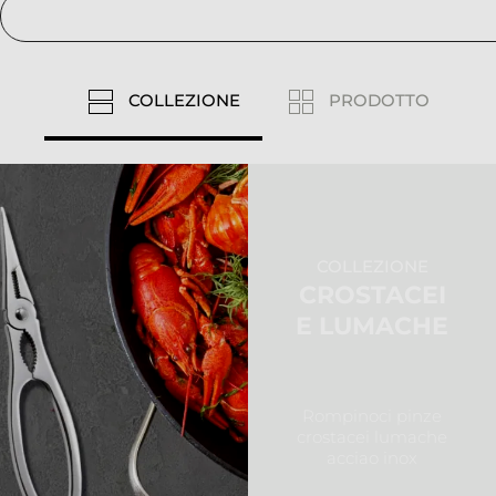
COLLEZIONE
PRODOTTO
COLLEZIONE
CROSTACEI
E LUMACHE
Rompinoci pinze
crostacei lumache
acciao inox