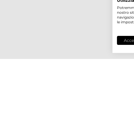
Utilizzi
Potremmo p
nostro si
navigazio
le impost
Acce