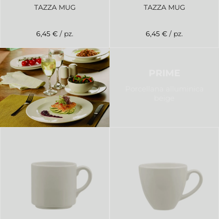
TAZZA MUG
TAZZA MUG
6,45 €
/ pz.
6,45 €
/ pz.
PRIME
Porcellana alluminica
beige