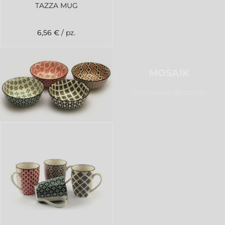
TAZZA MUG
6,56 €
/ pz.
MOSAIK
Stoneware decorato