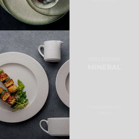
COLLEZIONE
MINERAL
Porcellana con
rilievo