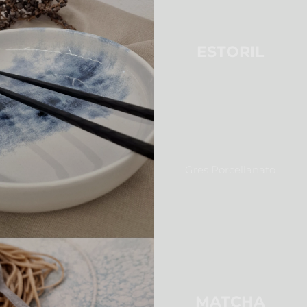
ESTORIL
Gres Porcellanato
MATCHA