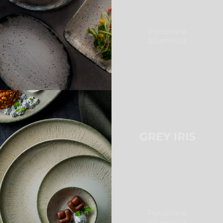
Porcellana
alluminica
GREY IRIS
Porcellana
alluminica