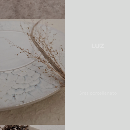
LUZ
Gres porcellanato