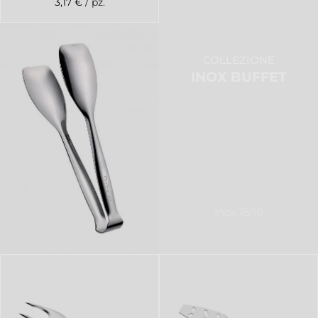
3,17 €
/ pz.
COLLEZIONE
INOX BUFFET
Inox 18/10