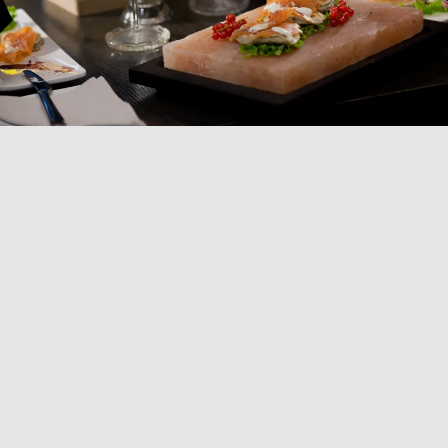
COLLEZIONE
PIATTI A SERVIRE
Scopri la nostra selezione di piatti a servire, che
comprende pietre ollari e piastre di sale. Le pietre
ollari, perfette per cucinare in modo naturale e come
vassoi da portata, cuociono la carne in modo
omogeneo e mantengono la temperatura costante.
Disponibili in forme rettangolari, quadrate o rotonde
con telaio cromato e base in legno wengé, offrono un
design elegante. Le piastre di sale rosa dell'Himalaya,
invece, permettono di cucinare in modo sano,