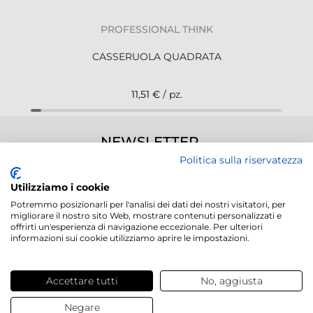
PROFESSIONAL THINK
CASSERUOLA QUADRATA
11,51 €
/ pz.
NEWSLETTER
Politica sulla riservatezza
Utilizziamo i cookie
Potremmo posizionarli per l'analisi dei dati dei nostri visitatori, per
migliorare il nostro sito Web, mostrare contenuti personalizzati e
Servizi offerti
offrirti un'esperienza di navigazione eccezionale. Per ulteriori
informazioni sui cookie utilizziamo aprire le impostazioni.
Contatti e domande
Accettare tutti
No, aggiusta
Chi siamo
Negare