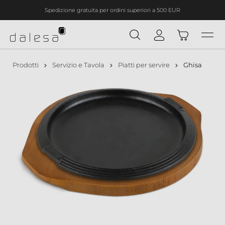
Spedizione gratuita per ordini superiori a 500 EUR
nuto principale
Prodotti
Servizio e Tavola
Piatti per servire
Ghisa