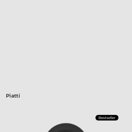
presentazione, questa collezione consente un
impiattamento ideale per qualsiasi tipo di pietanza,
esaltando armonie e colori. I delicati decori ricordano i
raggi del sole, aggiungendo un tocco luminoso e
distintivo. Che per un evento speciale o un servizio di
alto livello, la porcellana di alta qualità della collezione
Radius arricchisce ogni occasione con classe e
raffinatezza, trasformando ogni pasto in un momento
speciale.
Piatti
Bestseller