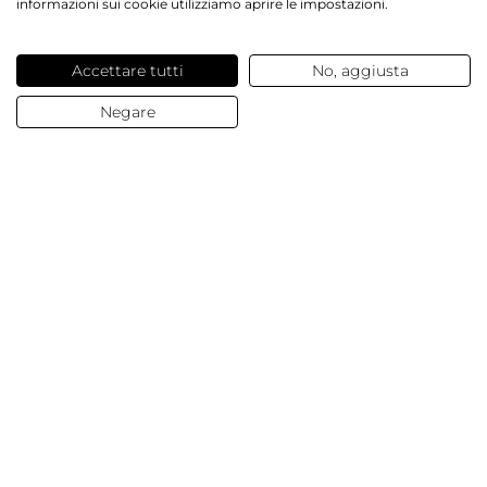
informazioni sui cookie utilizziamo aprire le impostazioni.
Servizi offerti
Accettare tutti
No, aggiusta
Contatti e domande
Negare
Chi siamo
© 2025 Dalesa
Dati Aziendali
Termini e condizioni generali
Protezione Dati
Cookies
Impostazioni Cookies