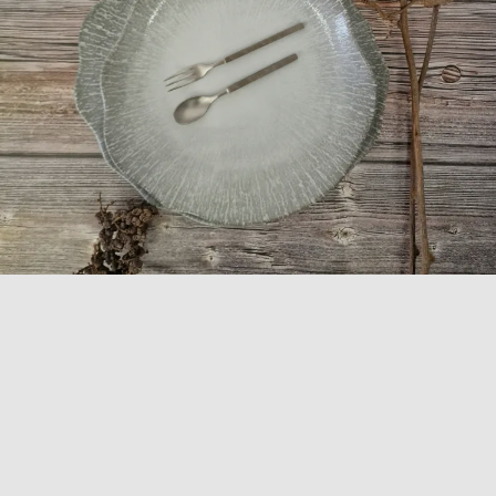
COLLEZIONE
RADIUS
Scopri la collezione Radius, realizzata in finissima
porcellana, perfetta per le tavole più raffinate ed
eleganti. Con una varietà di forme, alcune anche
irregolari, pensate per soddisfare ogni esigenza di