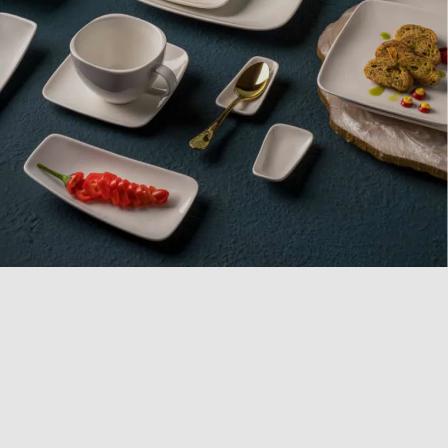
COLLEZIONE
VITAL RECTANGLE
Scopri la collezione Vital Rectangle, che unisce
eleganza e funzionalità in un design rettangolare e
asimmetrico. Ispirati all’artigianato esperto, questi
piatti presentano una superficie liscia e una finitura