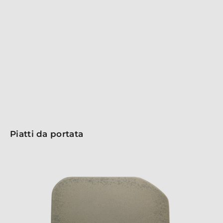
raffinata. Realizzati in porcellana di alta qualità, sono
resistenti, lavabili in lavastoviglie e idonei al contatto
con gli alimenti. Perfetti per ogni occasione, esaltano la
presentazione delle pietanze con uno stile senza
tempo. Aggiungi un tocco di classe alla tua tavola con
la collezione Vital Square!
Piatti da portata