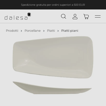
Spedizione gratuita per ordini superiori a 500 EUR
nuto principale
Prodotti
Porcellane
Piatti
Piatti piani