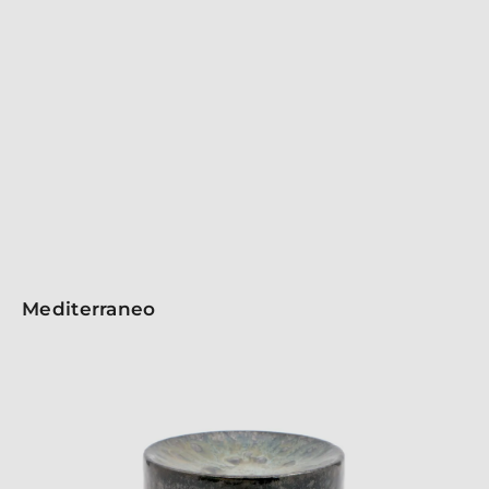
Scopri la collezione di posate Atlantida, per un design
accattivante e versatile. Queste posate riflettono
un'eleganza senza tempo, perfette per eventi di classe
e cene sofisticate. Realizzata in acciaio inox 18/10 con
uno spessore di 6 mm e finitura lucida, satinata o Ice
Black. Ogni pezzo unisce stile e funzionalità,
trasformando ogni pasto in un'esperienza memorabile.
Mediterraneo