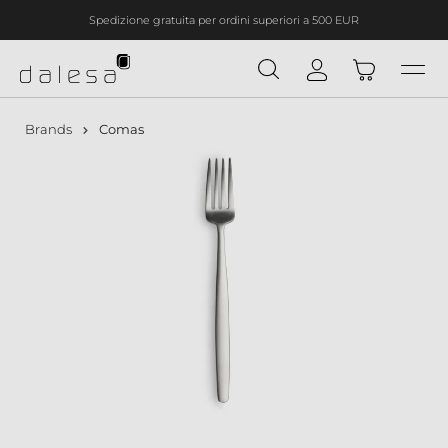
Spedizione gratuita per ordini superiori a 500 EUR
nuto principale
Brands
Comas