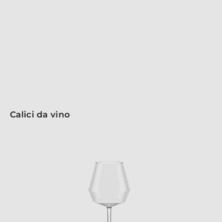
respirazione, mentre la sezione superiore concentra gli
aromi per un’esperienza di degustazione unica.
Realizzati con stelo tirato a macchina, sono comodi e
resistenti. Ideali per ogni occasione, i bicchieri
Experience rendono ogni sorso un momento speciale.
Calici da vino