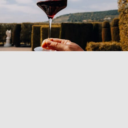
COLLEZIONE
EXPERIENCE
Scopri la collezione Experience, la scelta perfetta per
gli amanti del Riesling. Questi bicchieri combinano
eleganza e funzionalità, grazie a un design raffinato
che valorizza ogni sorso. La forma distintiva,
caratterizzata da curve ampie e un restringimento
verso l'alto, garantisce un consumo ottimale del vino.
La parte più ampia offre una grande superficie di