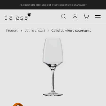
Spedizione gratuita per ordini superiori a 500 EUR
nuto principale
Prodotti
Vetri e cristalli
Calici da vino e spumante