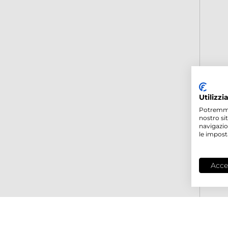
Utilizzi
Potremmo p
nostro si
navigazio
le impost
Acce