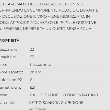
OTE AROMATICHE DEI DIVERSI STILE DI VINO
EPRIMENDO LA COMPONENTE ALCOLICA. DURANTE
A DEGUSTAZIONE IL VINO VIENE INDIRIZZATO, IN
ODO APPROPRIATO, VERSO LE PAPILLE GUSTATIVE
Iù SENSIBILI, NE RISULTA UN GUSTO SENZA EGUALI.
ROPRIETÀ
ltezza cm:
22
pacità cl:
55
lore:
trasparente
lore aspetto:
chiaro
onfezione PZ:
6
iametro cm:
8,9
orma:
CALICE BRUNELLO DI MONTALCINO
ateriale:
VETRO SONORO SUPERIORE
SOFFIATO