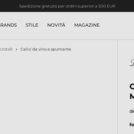
Spedizione gratuita per ordini superiori a 500 EUR
BRANDS
STILE
NOVITÀ
MAGAZINE
cristalli
Calici da vino e spumante
d
f