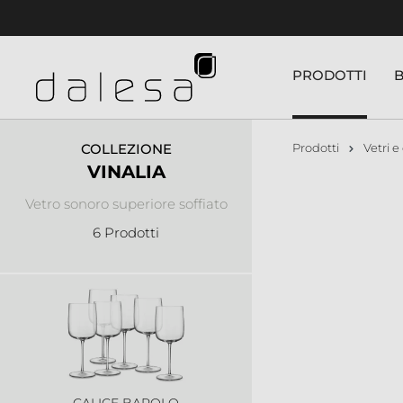
nuto principale
PRODOTTI
COLLEZIONE
Prodotti
Vetri e 
VINALIA
Vetro sonoro superiore soffiato
6 Prodotti
CALICE BAROLO