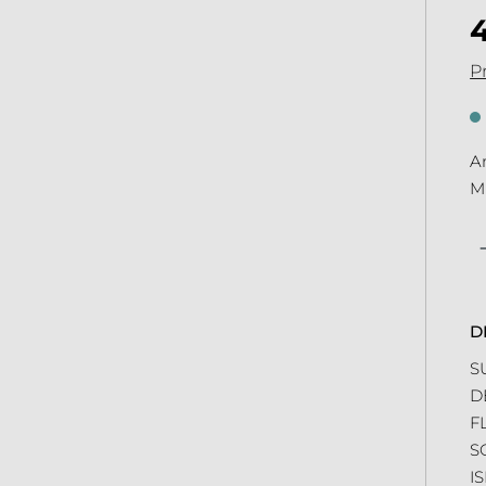
Pr
An
Mi
Qu
D
S
D
F
S
I