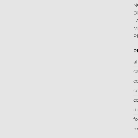
N
D
L
M
P
P
a
ca
co
co
c
d
f
m