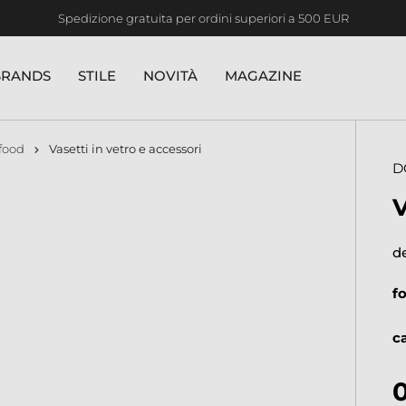
Spedizione gratuita per ordini superiori a 500 EUR
BRANDS
STILE
NOVITÀ
MAGAZINE
food
Vasetti in vetro e accessori
D
V
d
f
c