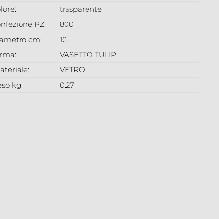
lore:
trasparente
onfezione PZ:
800
iametro cm:
10
orma:
VASETTO TULIP
ateriale:
VETRO
eso kg:
0,27