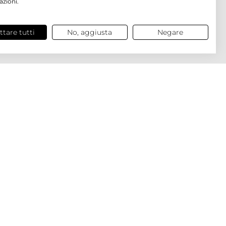
azioni.
ttare tutti
No, aggiusta
Negare
COLLEZIONE
SI SENZA COPERCHIO