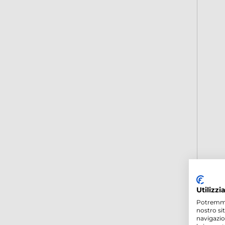
Utilizzi
Potremmo p
nostro si
navigazio