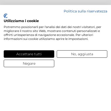
Servizi offerti
Politica sulla riservatezza
Utilizziamo i cookie
Contatti e domande
Potremmo posizionarli per l'analisi dei dati dei nostri visitatori, per
migliorare il nostro sito Web, mostrare contenuti personalizzati e
offrirti un'esperienza di navigazione eccezionale. Per ulteriori
Chi siamo
informazioni sui cookie utilizziamo aprire le impostazioni.
Accettare tutti
No, aggiusta
Negare
© 2025 Dalesa
Dati Aziendali
Termini e condizioni generali
Protezione Dati
Cookies
Impostazioni Cookies