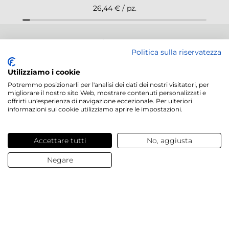
26,44 €
/ pz.
NEWSLETTER
Politica sulla riservatezza
Utilizziamo i cookie
Potremmo posizionarli per l'analisi dei dati dei nostri visitatori, per
migliorare il nostro sito Web, mostrare contenuti personalizzati e
offrirti un'esperienza di navigazione eccezionale. Per ulteriori
Servizi offerti
informazioni sui cookie utilizziamo aprire le impostazioni.
Contatti e domande
Accettare tutti
No, aggiusta
Negare
Chi siamo