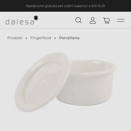
Spedizione gratuita per ordini superiori a 500 EUR
nuto principale
Prodotti
Fingerfood
Porcellana