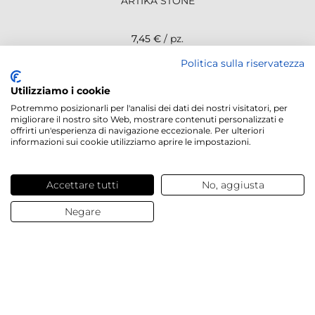
ARTIKA STONE
7,45 €
/ pz.
Politica sulla riservatezza
NEWSLETTER
Utilizziamo i cookie
Potremmo posizionarli per l'analisi dei dati dei nostri visitatori, per
migliorare il nostro sito Web, mostrare contenuti personalizzati e
offrirti un'esperienza di navigazione eccezionale. Per ulteriori
informazioni sui cookie utilizziamo aprire le impostazioni.
Servizi offerti
Accettare tutti
No, aggiusta
Contatti e domande
Negare
Chi siamo