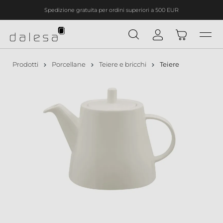
Spedizione gratuita per ordini superiori a 500 EUR
nuto principale
Prodotti
Porcellane
Teiere e bricchi
Teiere