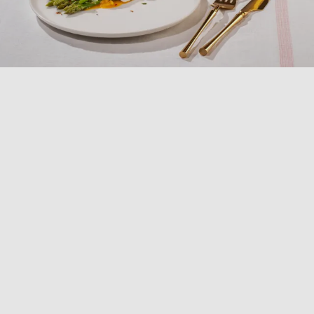
COLLEZIONE
PRIVILEGE
Scopri la raffinatezza senza tempo del set di piatti
Privilege. Realizzati in porcellana beige di alta qualità,
questi piatti si adattano perfettamente a ogni evento,
che sia formale o informale. Il loro design elegante
esalta ogni portata, regalando un'esperienza culinaria
indimenticabile. Perfetti per chef e appassionati di
cucina, invitano a sperimentare nuove presentazioni e
abbinamenti. Lasciati affascinare dal lusso discreto
della linea Privilege, capace di trasformare ogni pasto
in un momento di classe e raffinatezza.