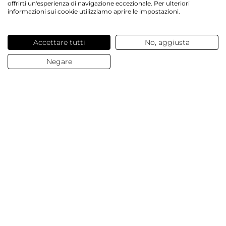
offrirti un'esperienza di navigazione eccezionale. Per ulteriori
informazioni sui cookie utilizziamo aprire le impostazioni.
Servizi offerti
Accettare tutti
No, aggiusta
Contatti e domande
Negare
Chi siamo
© 2025 Dalesa
Dati Aziendali
Termini e condizioni generali
Protezione Dati
Cookies
Impostazioni Cookies