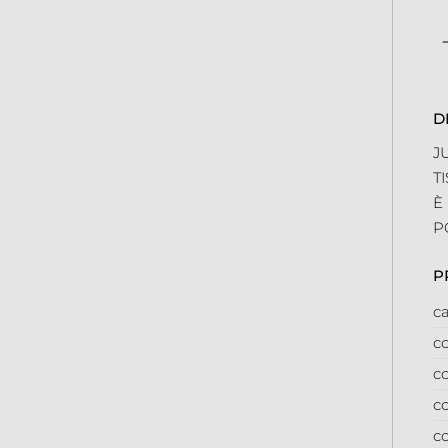
Qu
D
J
T
È
P
P
ca
co
co
co
co