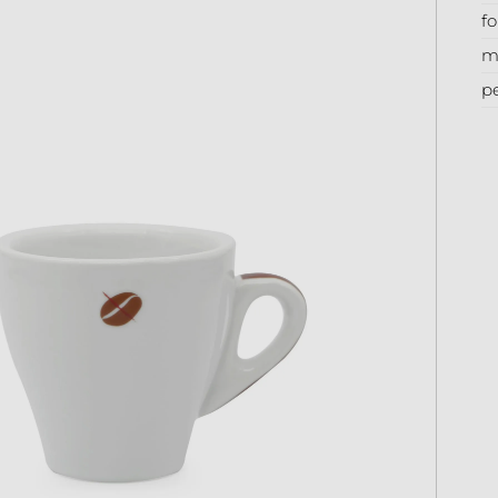
f
m
p