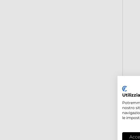
Utilizzi
Potremmo p
nostro si
navigazio
le impost
Acce