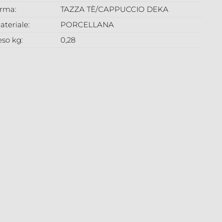
orma:
TAZZA TÈ/CAPPUCCIO DEKA
ateriale:
PORCELLANA
eso kg:
0,28