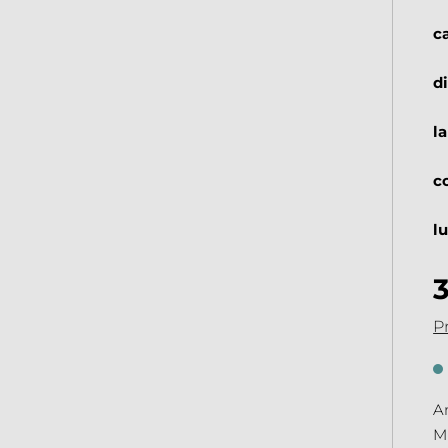
c
d
l
c
l
Pr
An
Mi