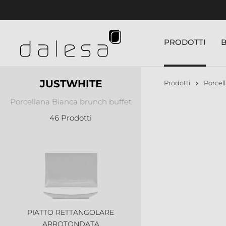
PIATTO RETTANGOLARE 2
nuto principale
SCOMPARTI
PRODOTTI
JUSTWHITE
Prodotti
Porcel
Porcellana Bianca brunch buffet
PIATTO RETTANGOLARE 3
46 Prodotti
SCOMPARTI
PIATTO RETTANGOLARE
ARROTONDATA