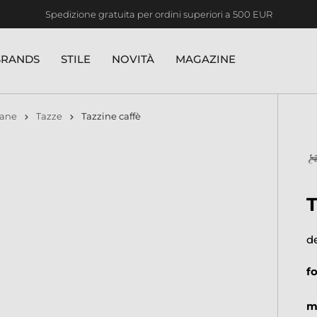
Spedizione gratuita per ordini superiori a 500 EUR
BRANDS
STILE
NOVITÀ
MAGAZINE
lane
Tazze
Tazzine caffè
d
f
m