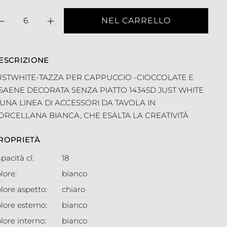
antità
NEL CARRELLO
ESCRIZIONE
USTWHITE-TAZZA PER CAPPUCCIO -CIOCCOLATE E
ISAENE DECORATA SENZA PIATTO 14345D JUST WHITE
 UNA LINEA DI ACCESSORI DA TAVOLA IN
ORCELLANA BIANCA, CHE ESALTA LA CREATIVITÀ
ROPRIETÀ
pacità cl:
18
lore:
bianco
lore aspetto:
chiaro
lore esterno:
bianco
lore interno:
bianco