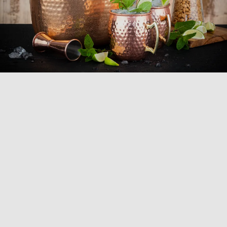
COLLEZIONE
SECCHIELLI GHIACCIO
Presenta con stile le tue bevande con la nostra
collezione di spumantiere e secchielli in Metallo. Creati
con allumino o acciaio inox, sono impreziositi da un
elegante effetto rame, una finitura lucida o in nero
canna di fucile. Questi accessori non solo mantengono
le tue bottiglie alla temperatura ideale, ma
aggiungono anche grande raffinatezza a ogni tavola.
Perfetti per ristoranti che amano distinguersi, uniscono
design classico e funzionalità, garantendo un servizio