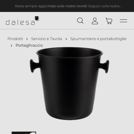
Resta sempre aggiornato sulle nostre novità! Seguici sulla nostra
nuto principale
newsletter!
Prodotti
Servizio e Tavola
Spumantiere e portabottiglie
Portaghiaccio