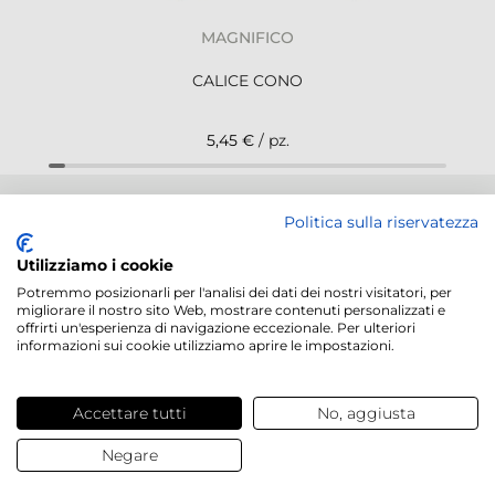
MAGNIFICO
CALICE CONO
5,45 €
/ pz.
NEWSLETTER
Politica sulla riservatezza
Utilizziamo i cookie
Potremmo posizionarli per l'analisi dei dati dei nostri visitatori, per
migliorare il nostro sito Web, mostrare contenuti personalizzati e
offrirti un'esperienza di navigazione eccezionale. Per ulteriori
Servizi offerti
informazioni sui cookie utilizziamo aprire le impostazioni.
Contatti e domande
Accettare tutti
No, aggiusta
Negare
Chi siamo