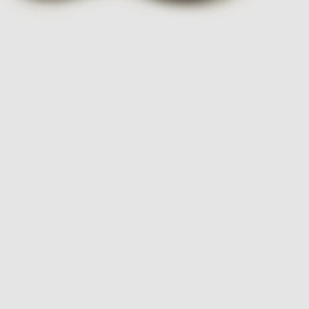
COLLEZIONE
MOSAIK
Scopri la collezione Mosaik, una linea di piatti e
accessori per la tavola in ceramica ispirata alle eleganti
ceramiche e ai mosaici dei palazzi andalusi. Con
brillanti decorazioni che evocano un aspetto
arabeggiante, questa collezione permette mix creativi
di forme e colori, trasformando ogni pasto in
un’esperienza visivamente affascinante. Perfetta per
chi ama osare e giocare con la propria tavola, Mosaik
porta un tocco di esotismo e vivacità, arricchendo ogni
occasione con bellezza e originalità. Rendi i tuoi
banchetti unici con questi pezzi straordinari.