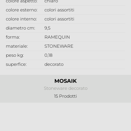
colore aspetto:
chiaro
colore esterno:
colori assortiti
colore interno:
colori assortiti
diametro cm:
9,5
forma:
RAMEQUIN
materiale:
STONEWARE
peso kg:
0,18
superfice:
decorato
MOSAIK
Stoneware decorato
15 Prodotti