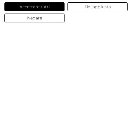
Accettare tutti
No, aggiusta
3,03 €
/ pz.
Negare
NEWSLETTER
Servizi offerti
Contatti e domande
Chi siamo