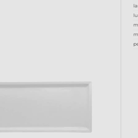
l
l
m
m
p