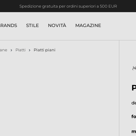
Spedizione gratuita per ordini superiori a 500 EUR
BRANDS
STILE
NOVITÀ
MAGAZINE
lane
Piatti
Piatti piani
d
f
m