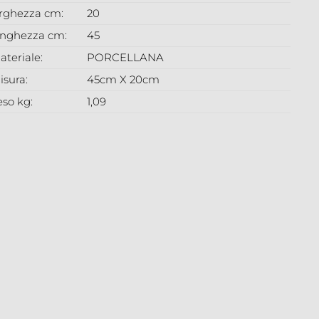
arghezza cm:
20
unghezza cm:
45
ateriale:
PORCELLANA
isura:
45cm X 20cm
eso kg:
1,09