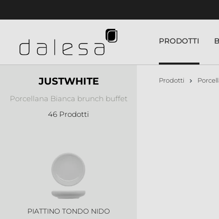
nuto principale
PIATTINO QUADRATO BORDO
ALTO
PRODOTTI
JUSTWHITE
Prodotti
Porcel
Porcellana Bianca brunch buffet
46 Prodotti
PIATTINO TONDO BORDO ALTO
PIATTINO TONDO NIDO