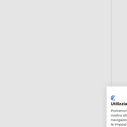
Utilizzi
Potremmo p
nostro si
navigazio
le impost