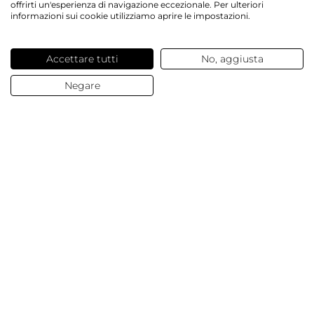
offrirti un'esperienza di navigazione eccezionale. Per ulteriori
informazioni sui cookie utilizziamo aprire le impostazioni.
Servizi offerti
Accettare tutti
No, aggiusta
Contatti e domande
Negare
Chi siamo
© 2025 Dalesa
Dati Aziendali
Termini e condizioni generali
Protezione Dati
Cookies
Impostazioni Cookies