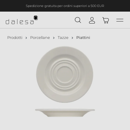
Spedizione gratuita per ordini superiori a 500 EUR
nuto principale
Prodotti
Porcellane
Tazze
Piattini