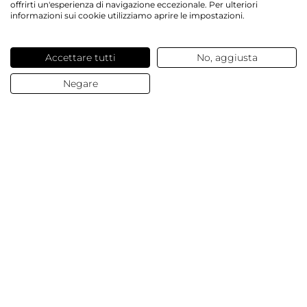
offrirti un'esperienza di navigazione eccezionale. Per ulteriori
informazioni sui cookie utilizziamo aprire le impostazioni.
Servizi offerti
Accettare tutti
No, aggiusta
Contatti e domande
Negare
Chi siamo
© 2025 Dalesa
Dati Aziendali
Termini e condizioni generali
Protezione Dati
Cookies
Impostazioni Cookies