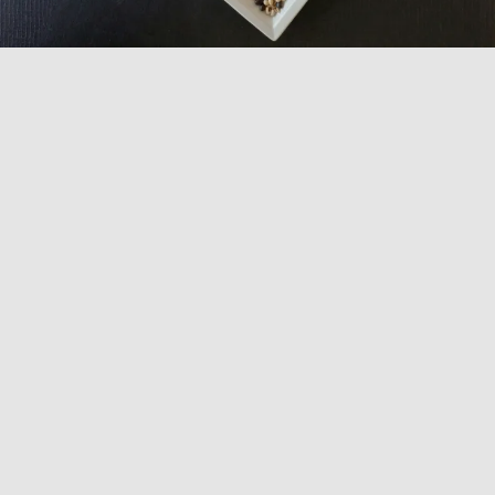
COLLEZIONE
JUSTWHITE
Scopri la collezione Justwhite, caratterizzata da piatti
bianchi dal design essenziale e linee raffinate.
Disponibili in forme sia rettangolari che tonde, questi
piatti esaltano ogni pietanza grazie alla loro lucentezza
e grande dimensione. Perfetti per colazioni, brunch e
anche come vassoi nei buffet, i piatti della linea
Justwhite sono ideali per la ristorazione professionale.
Offrendo una varietà di forme e dimensioni, sono
resistenti e pratici, adatti ai lavaggi in lavastoviglie e
all'uso al microonde. Aggiungi un tocco di semplicità e
stile alla tua tavola con Justwhite.