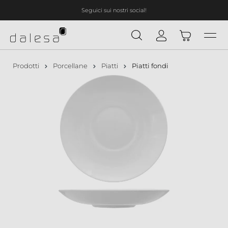
Seguici sui nostri social!
nuto principale
Prodotti
Porcellane
Piatti
Piatti fondi