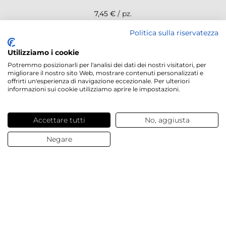
7,45 €
/ pz.
Politica sulla riservatezza
NEWSLETTER
Utilizziamo i cookie
Potremmo posizionarli per l'analisi dei dati dei nostri visitatori, per
migliorare il nostro sito Web, mostrare contenuti personalizzati e
offrirti un'esperienza di navigazione eccezionale. Per ulteriori
informazioni sui cookie utilizziamo aprire le impostazioni.
Servizi offerti
Accettare tutti
No, aggiusta
Contatti e domande
Negare
Chi siamo