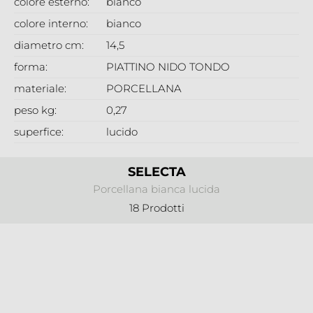
colore esterno:
bianco
colore interno:
bianco
diametro cm:
14,5
forma:
PIATTINO NIDO TONDO
materiale:
PORCELLANA
peso kg:
0,27
superfice:
lucido
SELECTA
Porcellana bianca lucida
18 Prodotti