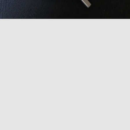
COLLEZIONE
SELECTA
Scopri la collezione Selecta, una raffinata “selezione” di
piatti dalle forme singolari, progettata per ispirare la
creatività degli chef. Realizzati in fine porcellana
bianca, questi piatti non si limitano a presentare cibo,
ma offrono la possibilità di fondere le idee
gastronomiche in modo armonioso con ogni singolo
pezzo. Ogni forma unica stimola l'immaginazione,
permettendo di esprimere al meglio la propria arte
culinaria. Con la collezione Selecta, ogni piatto diventa
una tela su cui dipingere esperienze gastronomiche
indimenticabili, arricchendo ogni tavola con eleganza
e originalità.