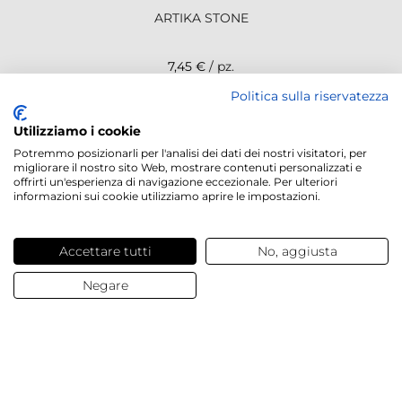
ARTIKA STONE
7,45 €
/ pz.
Politica sulla riservatezza
NEWSLETTER
Utilizziamo i cookie
Potremmo posizionarli per l'analisi dei dati dei nostri visitatori, per
migliorare il nostro sito Web, mostrare contenuti personalizzati e
offrirti un'esperienza di navigazione eccezionale. Per ulteriori
informazioni sui cookie utilizziamo aprire le impostazioni.
Servizi offerti
Accettare tutti
No, aggiusta
Contatti e domande
Negare
Chi siamo