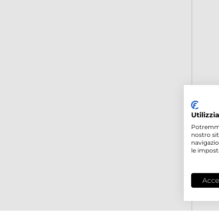
Utilizzi
Potremmo p
nostro si
navigazio
le impost
Acce