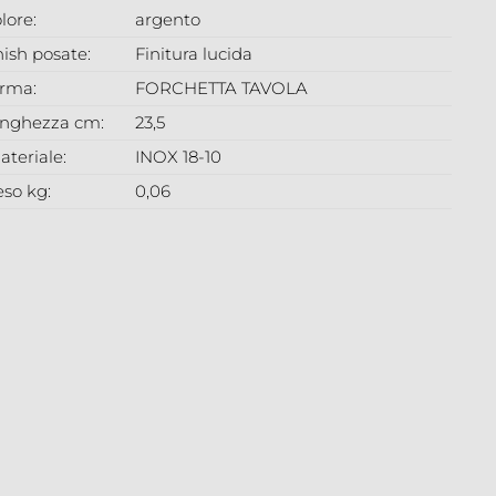
lore:
argento
nish posate:
Finitura lucida
orma:
FORCHETTA TAVOLA
unghezza cm:
23,5
ateriale:
INOX 18-10
eso kg:
0,06