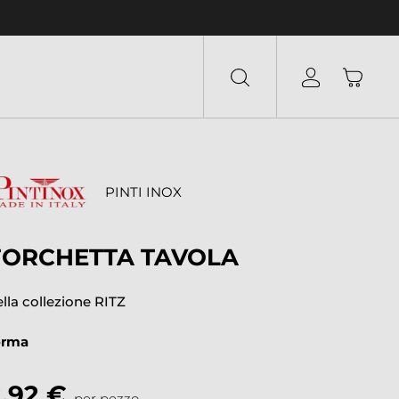
PINTI INOX
FORCHETTA TAVOLA
lla collezione RITZ
orma
2,92 €
per pezzo