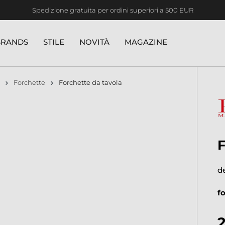
Spedizione gratuita per ordini superiori a 500 EUR
BRANDS
STILE
NOVITÀ
MAGAZINE
Forchette
Forchette da tavola
de
f