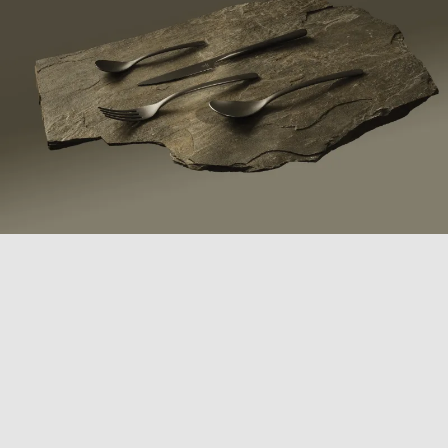
COLLEZIONE
CANADA
Realizzata in acciaio inossidabile di alta qualità, la
collezione posate Canada offre tutte le posate
indispensabili con un design moderno e di tendenza. I
manici ergonomici garantiscono una presa comoda,
mentre la silhouette slanciata rende queste posate