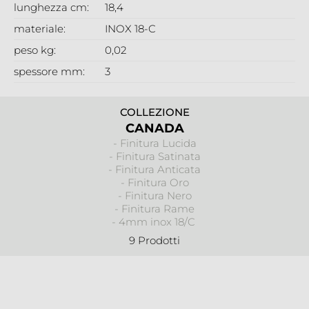
lunghezza cm:
18,4
materiale:
INOX 18-C
peso kg:
0,02
spessore mm:
3
COLLEZIONE
CANADA
- Finitura Lucida
- Finitura Satinata
- Finitura Anticata
- Finitura Oro
- Finitura Nero
- Finitura Rame
- 4mm inox 18/C
9 Prodotti