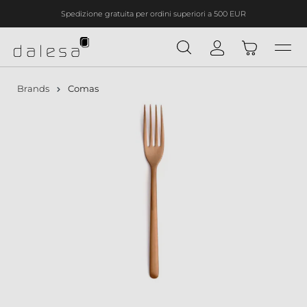
Spedizione gratuita per ordini superiori a 500 EUR
nuto principale
Brands
Comas