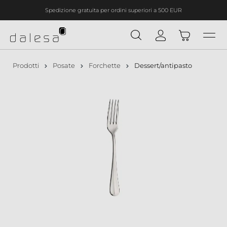
Spedizione gratuita per ordini superiori a 500 EUR
nuto principale
Prodotti
Posate
Forchette
Dessert/antipasto