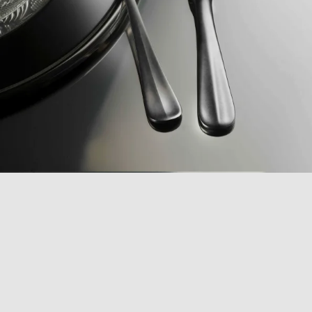
COLLEZIONE
BAGUETTE
Scopri la collezione di posate Baguette, un’icona di
eleganza che porta in tavola la raffinatezza della Belle
Époque. Realizzate in acciaio inox 18/10 con finitura
lucida, queste posate, storicamente utilizzate sui treni