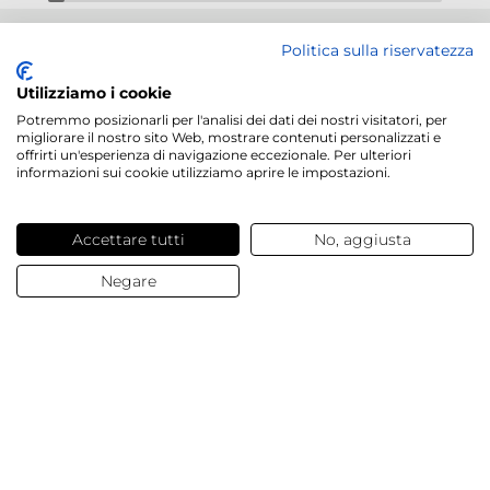
NEWSLETTER
Politica sulla riservatezza
Utilizziamo i cookie
Potremmo posizionarli per l'analisi dei dati dei nostri visitatori, per
migliorare il nostro sito Web, mostrare contenuti personalizzati e
offrirti un'esperienza di navigazione eccezionale. Per ulteriori
informazioni sui cookie utilizziamo aprire le impostazioni.
Servizi offerti
Contatti e domande
Accettare tutti
No, aggiusta
Negare
Chi siamo
© 2025 Dalesa