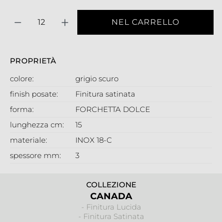
Quantità
NEL CARRELLO
PROPRIETÀ
colore:
grigio scuro
finish posate:
Finitura satinata
forma:
FORCHETTA DOLCE
lunghezza cm:
15
materiale:
INOX 18-C
spessore mm:
3
COLLEZIONE
CANADA
- Finitura Lucida
- Finitura Satinata