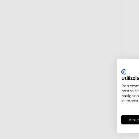
Utilizzi
Potremmo p
nostro si
navigazio
le impost
Acce