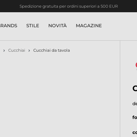
Spedizione gratuita per ordini superiori a 500 EUR
BRANDS
STILE
NOVITÀ
MAGAZINE
Cucchiai
Cucchiai da tavola
d
f
c