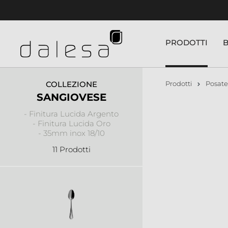
nuto principale
PRODOTTI
COLLEZIONE
Prodotti
Posate
SANGIOVESE
- Finitura Lucida Argento
- Finitura Lucida Oro
- 35mm inox 18/10
11 Prodotti