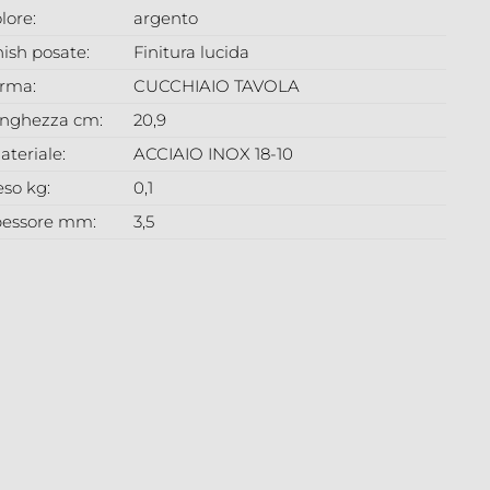
lore:
argento
nish posate:
Finitura lucida
orma:
CUCCHIAIO TAVOLA
unghezza cm:
20,9
ateriale:
ACCIAIO INOX 18-10
eso kg:
0,1
pessore mm:
3,5