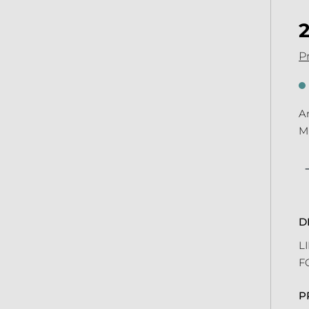
Pr
An
Mi
Qu
D
L
F
P