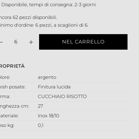
Disponibile, tempi di consegna: 2-3 giorni
cora 62 pezzi disponibili.
nimo d'ordine: 6 pezzi, a scaglioni di 6.
antità
NEL CARRELLO
ROPRIETÀ
lore:
argento
nish posate:
Finitura lucida
orma:
CUCCHIAIO RISOTTO
unghezza cm:
27
ateriale:
Inox 18/10
eso kg:
0,1