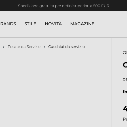
Spedizione gratuita per ordini superiori a 500 EUR
BRANDS
STILE
NOVITÀ
MAGAZINE
Posate da Servizio
Cucchiai da servizio
G
d
f
Pr