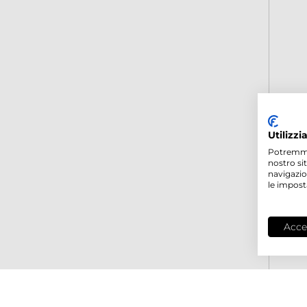
Utilizzi
Potremmo p
nostro si
navigazio
le impost
Acce