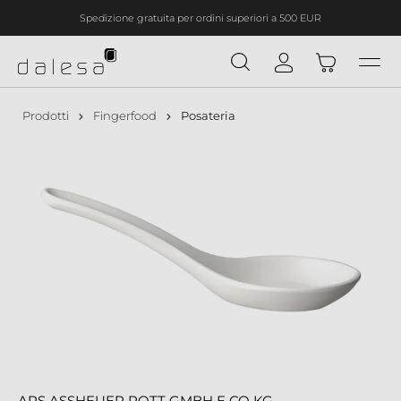
Spedizione gratuita per ordini superiori a 500 EUR
nuto principale
Prodotti
Fingerfood
Posateria
APS ASSHEUER POTT GMBH E CO KG