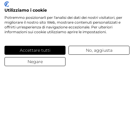
Utilizziamo i cookie
Potremmo posizionarli per l'analisi dei dati dei nostri visitatori, per
migliorare il nostro sito Web, mostrare contenuti personalizzati e
Servizi offerti
offrirti un'esperienza di navigazione eccezionale. Per ulteriori
informazioni sui cookie utilizziamo aprire le impostazioni.
Contatti e domande
Accettare tutti
No, aggiusta
Chi siamo
Negare
© 2025 Dalesa
Dati Aziendali
Termini e condizioni generali
Protezione Dati
Cookies
Impostazioni Cookies