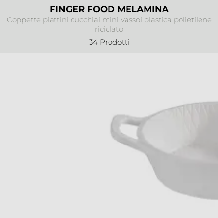
FINGER FOOD MELAMINA
Coppette piattini cucchiai mini vassoi plastica polietilene
riciclato
34 Prodotti