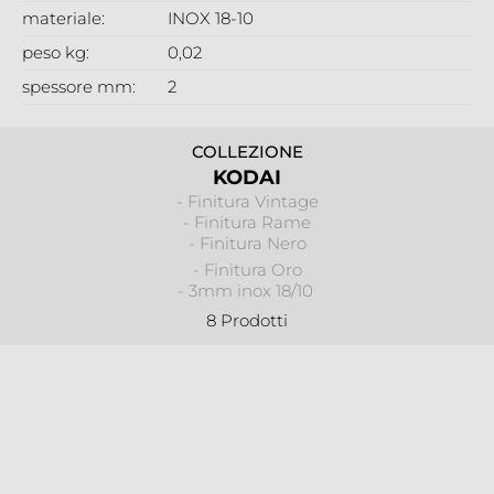
materiale:
INOX 18-10
peso kg:
0,02
spessore mm:
2
COLLEZIONE
KODAI
- Finitura Vintage
- Finitura Rame
- Finitura Nero
- Finitura Oro
- 3mm inox 18/10
8 Prodotti