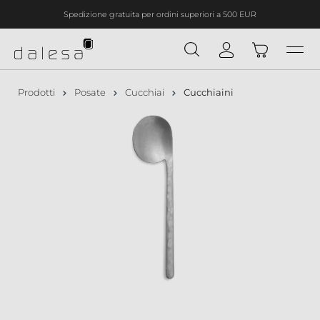
Spedizione gratuita per ordini superiori a 500 EUR
nuto principale
Prodotti
Posate
Cucchiai
Cucchiaini