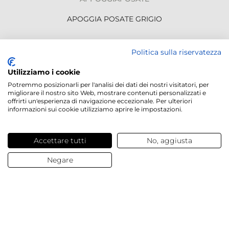
APOGGIA POSATE GRIGIO
2,61 €
/ pz.
Politica sulla riservatezza
Utilizziamo i cookie
NEWSLETTER
Potremmo posizionarli per l'analisi dei dati dei nostri visitatori, per
migliorare il nostro sito Web, mostrare contenuti personalizzati e
offrirti un'esperienza di navigazione eccezionale. Per ulteriori
informazioni sui cookie utilizziamo aprire le impostazioni.
Servizi offerti
Accettare tutti
No, aggiusta
Negare
Contatti e domande
Chi siamo