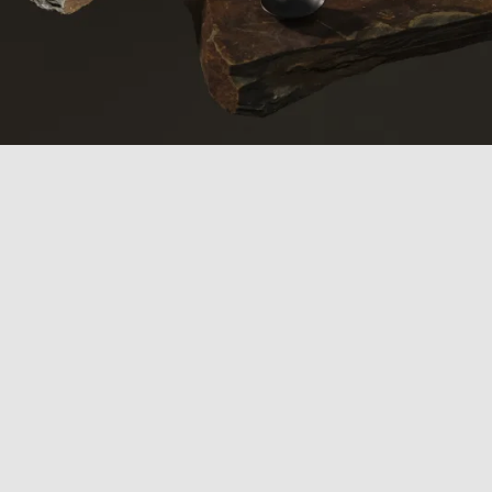
COLLEZIONE
KODAI
La Collezione Posate Kodai si ispira alle forme
dell'Estremo Oriente, perfetta per occasioni speciali.
Queste posate uniscono funzionalità e design, ideali
per servire le migliori tapas e allestire mise en place
d'eccezione. Il manico stretto e il design leggero
rendono ogni modello elegante e pratico. Con uno
spessore di 3 mm in inox 18/10 e una finitura vintage, la
Collezione Kodai arricchisce la tua tavola con un tocco
particolare e non convenzionale, ideale per ristoranti e