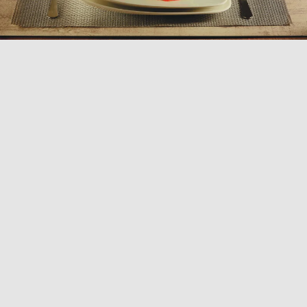
COLLEZIONE
VITAL SQUARE
Scopri la collezione Vital Square, che unisce eleganza e
funzionalità in un design quadrato e asimmetrico.
Ispirati all’artigianato esperto, questi piatti presentano
una superficie liscia e una finitura raffinata. Realizzati
in porcellana di alta qualità, sono resistenti, lavabili in
lavastoviglie e idonei al contatto con gli alimenti.
Perfetti per ogni occasione, esaltano la presentazione
delle pietanze con uno stile senza tempo. Aggiungi un
tocco di classe alla tua tavola con la collezione Vital
Square!