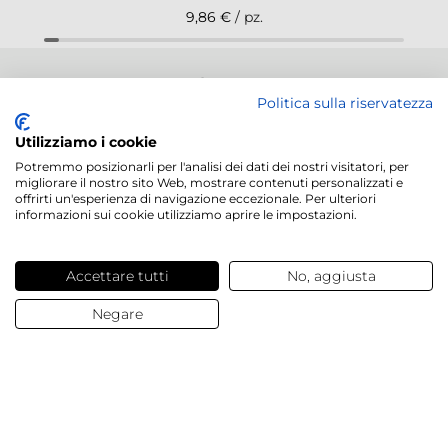
9,86 €
/ pz.
NEWSLETTER
Politica sulla riservatezza
Utilizziamo i cookie
Potremmo posizionarli per l'analisi dei dati dei nostri visitatori, per
migliorare il nostro sito Web, mostrare contenuti personalizzati e
offrirti un'esperienza di navigazione eccezionale. Per ulteriori
Servizi offerti
informazioni sui cookie utilizziamo aprire le impostazioni.
Contatti e domande
Accettare tutti
No, aggiusta
Negare
Chi siamo