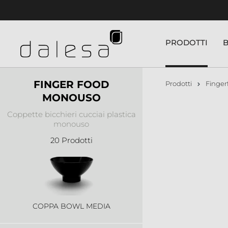
nuto principale
BICCHIERE COPPETTA TULIP
PRODOTTI
FINGER FOOD
Prodotti
Finger
MONOUSO
Coppette bicchieri cucciai plastica
BICCHIERE LIQUORI
monouso
20 Prodotti
COPPA BOWL MEDIA