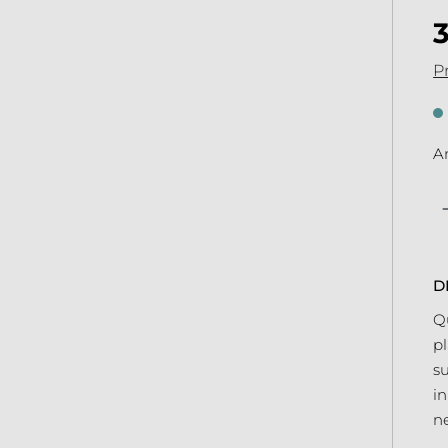
Pr
An
Qu
D
Q
p
su
in
n