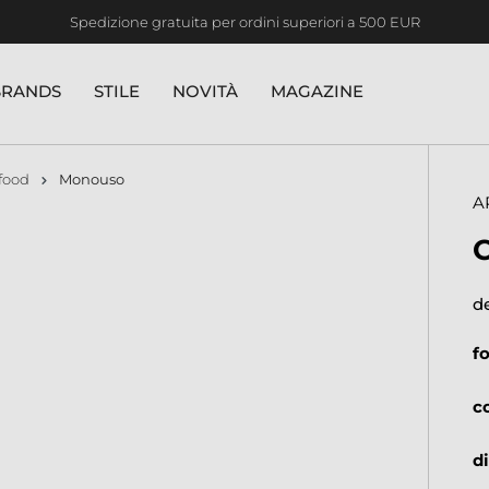
Spedizione gratuita per ordini superiori a 500 EUR
BRANDS
STILE
NOVITÀ
MAGAZINE
food
Monouso
A
d
f
c
d