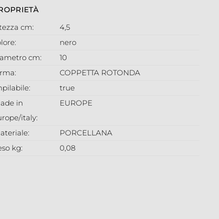
ROPRIETÀ
ltezza cm:
4,5
lore:
nero
iametro cm:
10
orma:
COPPETTA ROTONDA
pilabile:
true
ade in
EUROPE
rope/italy:
ateriale:
PORCELLANA
eso kg:
0,08