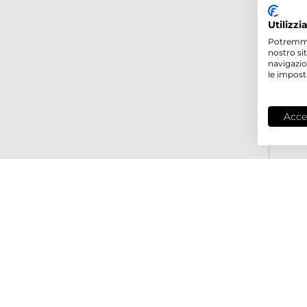
Utilizzi
Potremmo p
nostro si
navigazio
le impost
Acce