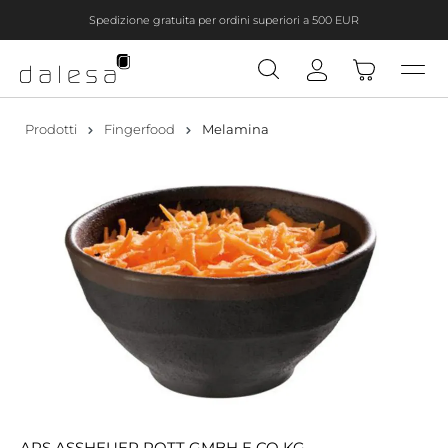
Spedizione gratuita per ordini superiori a 500 EUR
nuto principale
Prodotti
Fingerfood
Melamina
APS ASSHEUER POTT GMBH E CO KG