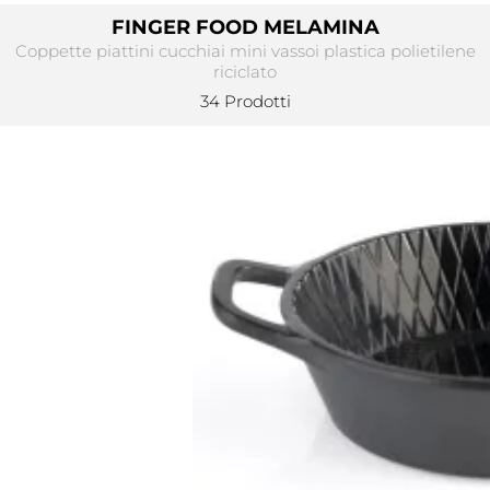
FINGER FOOD MELAMINA
Coppette piattini cucchiai mini vassoi plastica polietilene
riciclato
34 Prodotti