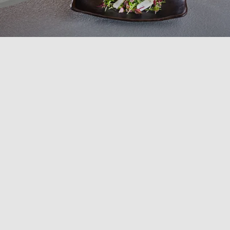
COLLEZIONE
FINGER FOOD MELAMINA
Scopri la nostra selezione per il Finger Food in
Melamina, pensata per rendere i tuoi aperitivi e
stuzzichini ancora più pratici e divertenti. Questa
selezione include coppette, piattini, cucchiai e mini
vassoi in melamina, un materiale leggero e resistente,
oltre a prodotti in polietilene riciclato, per un tocco
sostenibile. Con design vivaci e funzionali, ogni pezzo è
perfetto per presentare finger food in modo informale
e accattivante. Scegli i nostri prodotti per offrire
momenti gustosi ai tuoi clienti.