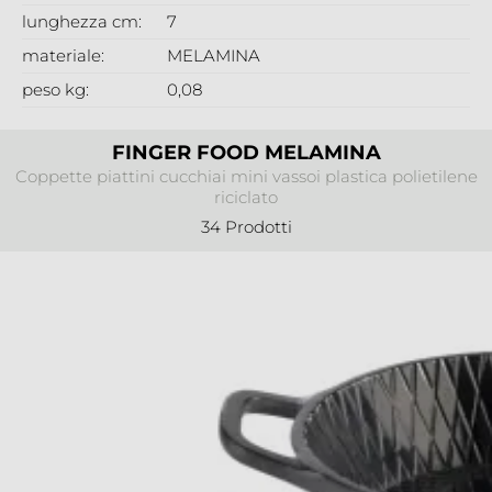
lunghezza cm:
7
materiale:
MELAMINA
peso kg:
0,08
FINGER FOOD MELAMINA
Coppette piattini cucchiai mini vassoi plastica polietilene
riciclato
34 Prodotti