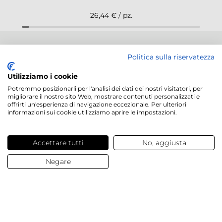
26,44 €
/ pz.
NEWSLETTER
Politica sulla riservatezza
Utilizziamo i cookie
Potremmo posizionarli per l'analisi dei dati dei nostri visitatori, per
migliorare il nostro sito Web, mostrare contenuti personalizzati e
offrirti un'esperienza di navigazione eccezionale. Per ulteriori
Servizi offerti
informazioni sui cookie utilizziamo aprire le impostazioni.
Contatti e domande
Accettare tutti
No, aggiusta
Negare
Chi siamo