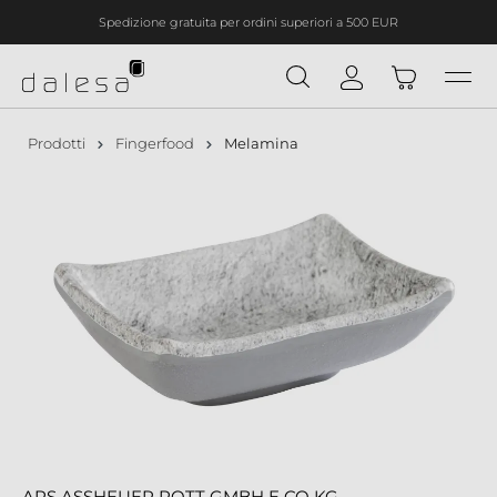
Spedizione gratuita per ordini superiori a 500 EUR
nuto principale
Prodotti
Fingerfood
Melamina
APS ASSHEUER POTT GMBH E CO KG