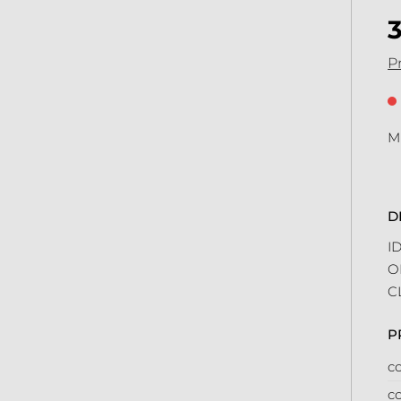
Pr
Mi
D
I
O
C
P
co
co