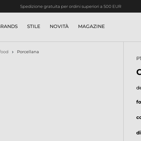
Spedizione gratuita per ordini superiori a 500 EUR
BRANDS
STILE
NOVITÀ
MAGAZINE
food
Porcellana
P
d
f
c
d