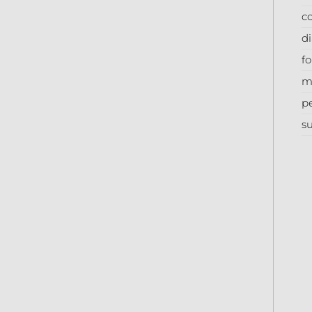
co
d
f
m
p
su