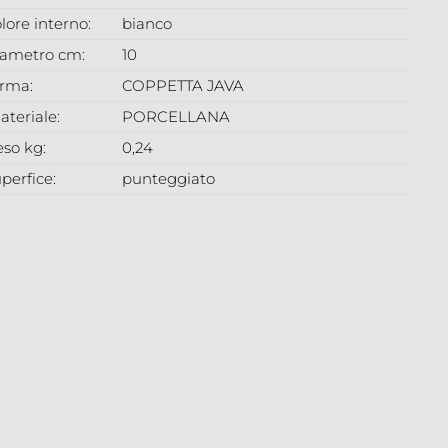
lore interno:
bianco
iametro cm:
10
orma:
COPPETTA JAVA
ateriale:
PORCELLANA
eso kg:
0,24
perfice:
punteggiato