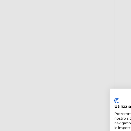
Utilizzi
Potremmo p
nostro si
navigazio
le impost