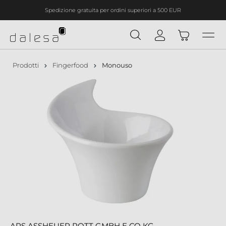
Spedizione gratuita per ordini superiori a 500 EUR
nuto principale
Prodotti
Fingerfood
Monouso
APS ASSHEUER POTT GMBH E CO KG