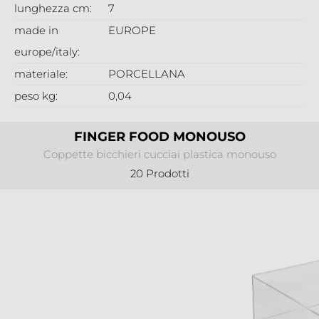
lunghezza cm:
7
made in
EUROPE
europe/italy:
materiale:
PORCELLANA
peso kg:
0,04
FINGER FOOD MONOUSO
Coppette bicchieri cucciai plastica monouso
20 Prodotti