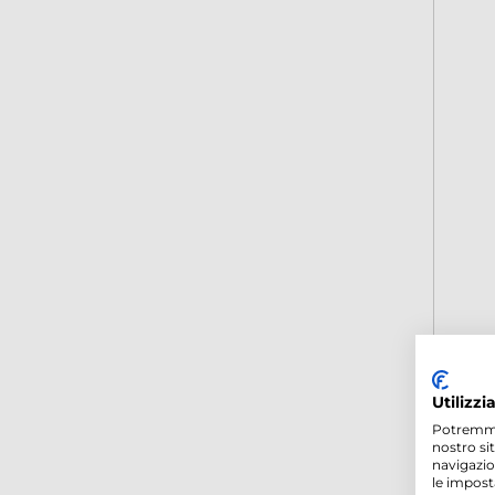
Utilizzi
Potremmo p
nostro si
navigazio
le impost