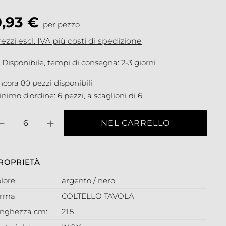
0,93 €
per pezzo
ezzi escl. IVA più costi di spedizione
Disponibile, tempi di consegna: 2-3 giorni
cora 80 pezzi disponibili.
nimo d'ordine: 6 pezzi, a scaglioni di 6.
antità
NEL CARRELLO
ROPRIETÀ
lore:
argento / nero
orma:
COLTELLO TAVOLA
unghezza cm:
21,5