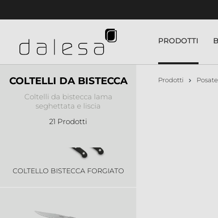
nuto principale
PRODOTTI
COLTELLI DA BISTECCA
Prodotti
Posate
COLTELLO BISTECCA ECO
Coltelli da bistecca lama
seghettata e liscia
21 Prodotti
COLTELLO BISTECCA FORGIATO