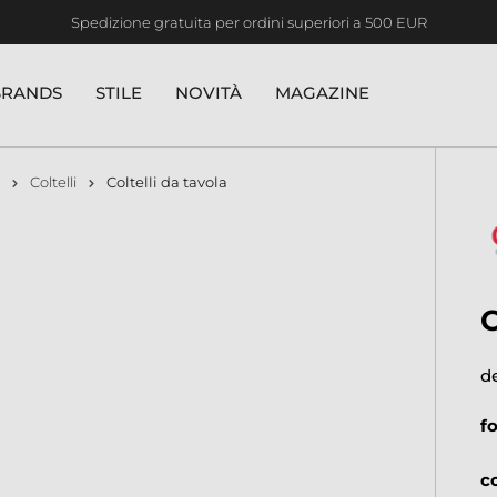
Spedizione gratuita per ordini superiori a 500 EUR
BRANDS
STILE
NOVITÀ
MAGAZINE
Coltelli
Coltelli da tavola
d
f
c